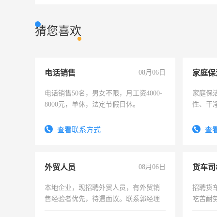
猜您喜欢
电话销售
08月06日
家庭保
电话销售50名，男女不限，月工资4000-
家庭保
8000元，单休，法定节假日休。
性、干净
时间灵
太太等
查看联系方式
查
外贸人员
08月06日
货车司
本地企业，现招聘外贸人员，有外贸销
招聘货
售经验者优先，待遇面议。联系郭经理
吃苦耐劳