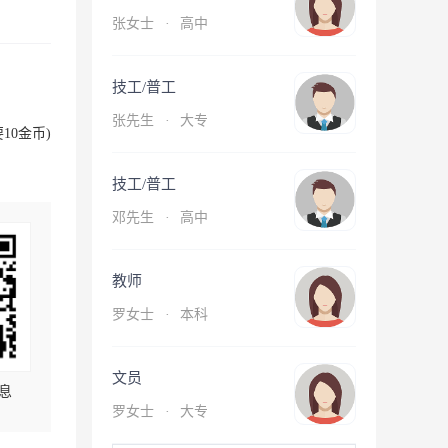
张女士
·
高中
技工/普工
张先生
·
大专
10金币)
技工/普工
邓先生
·
高中
教师
罗女士
·
本科
文员
息
罗女士
·
大专