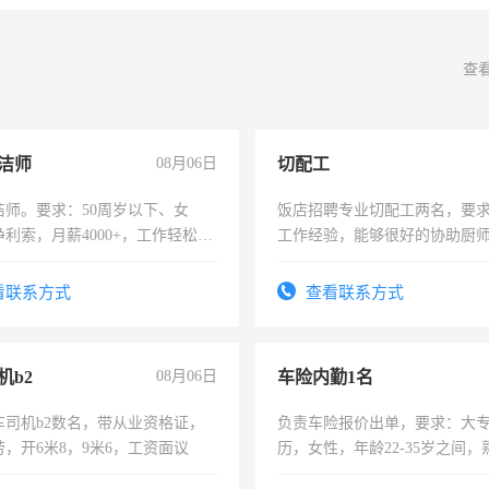
查
洁师
08月06日
切配工
洁师。要求：50周岁以下、女
饭店招聘专业切配工两名，要
利索，月薪4000+，工作轻松，
工作经验，能够很好的协助厨
活，不需坐班，适合宝妈、全职
作。包吃住，每月有公休，工资35
。
4500。
看联系方式
查看联系方式
机b2
08月06日
车险内勤1名
车司机b2数名，带从业资格证，
负责车险报价出单，要求：大
，开6米8，9米6，工资面议
历，女性，年龄22-35岁之间
操作，工作态度认真，具有团