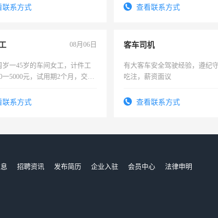
试用期1-3个月，转正后交纳五
看联系方式
查看联系方式
工
08月06日
客车司机
周岁一45岁的车间女工，计件工
有大客车安全驾驶经验，遵纪
00一5000元，试用期2个月，交五
吃注，薪资面议
年薪假，年底福利
看联系方式
查看联系方式
信息
招聘资讯
发布简历
企业入驻
会员中心
法律申明
们