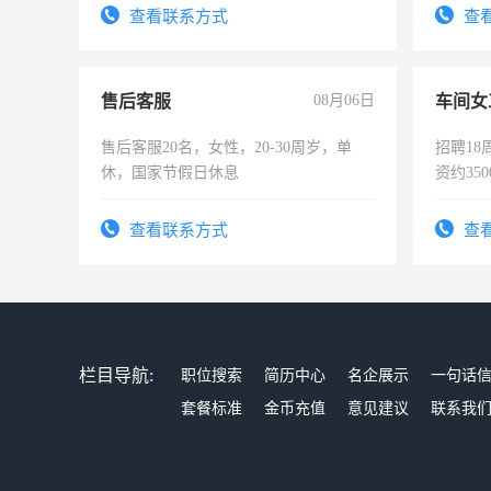
查看联系方式
查
售后客服
08月06日
车间女
售后客服20名，女性，20-30周岁，单
招聘18
休，国家节假日休息
资约35
险，有
查看联系方式
查
栏目导航:
职位搜索
简历中心
名企展示
一句话
套餐标准
金币充值
意见建议
联系我