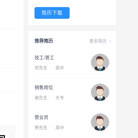
简历下载
推荐简历
更多简历
技工/普工
邓先生
·
高中
销售岗位
谢先生
·
大专
营业员
男先生
·
高中