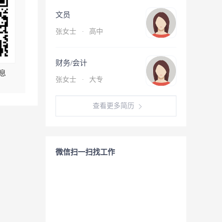
文员
张女士
·
高中
财务/会计
息
张女士
·
大专
查看更多简历
微信扫一扫找工作