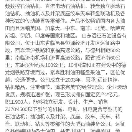
频数控石油钻机、直流电动石油钻机、转盘独立驱动石
油钻机、抽油机以及井架底座绞车天车转盘联动机及各
种形式的传动装置等零部件。产品不仅畅销国内各大油
田而且远销美国、加拿大、中东、南非、北美、哈萨克
斯坦、伊朗、印度等国家和地区。 山东远征石油设备有
限公司，位于山东省临邑县恒源经济开发区远征路中
段，西靠津沪铁路和京福高速公路，与德州相距50公
里；南临济南机场和济青高速公路，距省城济南60公
里；东距滨州码头100公里；104国道和正在建设中的德
龙烟铁路穿境而过，紧靠胜利油田临盘采油厂，区位优
越，交通便捷。公司成立于2003年，禀承“远征精神，
钻机精品，注重细节，追求完美”的经营理念，企业滚动
发展，规模迅速扩张，现已形成拥有固定资产2亿元，
职工900人，能够独立研发、设计、生产、销售
ZJ70∕4500以下型号的机械、电动、机电复合等型式的
石油钻机；抽油机以及井架、底座、绞车、天车、转
盘、联动机、钻头等零部件的大型石油装备公司。远征
产品畅销国内各大油田，并走出国门，远销美国、缅